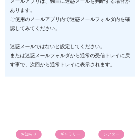
メールアプリは、独自に迷惑メールを判断する場合が
メールのフィルタルールの作成 – Gmail
あります。
ヘルプ
ご使用のメールアプリ内で迷惑メールフォルダ内を確
参考
認してみてください。
受信拒否・許可設定 | スマートフォン・
参考
携帯電話 | ソフトバンク
迷惑メールではないと設定してください。
迷惑メールフィルター設定 | スマートフ
ソフトバンク
ォン・携帯電話をご利用の方 | au
または迷惑メールフォルダから通常の受信トレイに戻
す事で、次回から通常トレイに表示されます。
お知らせ
ギャラリー
シアター